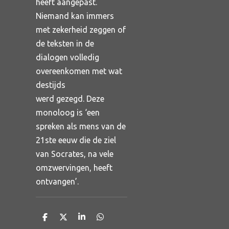
heeft aangepast.
Niemand kan immers
met zekerheid zeggen of
de teksten in de
dialogen volledig
overeenkomen met wat
destijds
werd gezegd. Deze
monoloog is ‘een
spreken als mens van de
21ste eeuw die de ziel
van Socrates, na vele
omzwervingen, heeft
ontvangen’.
D
D
S
D
e
e
h
e