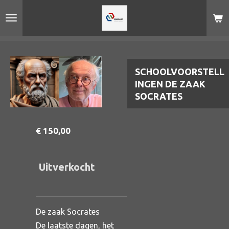
Ga
direct
naar
de
hoofdinhoud
SCHOOLVOORSTELL
INGEN DE ZAAK
SOCRATES
€ 150,00
Uitverkocht
De zaak Socrates
De laatste dagen, het